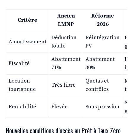
Ancien
Réforme
Critère
I
LMNP
2026
Déduction
Réintégration
Bai
Amortissement
totale
PV
gai
Abattement
Abattement
Ha
Fiscalité
71%
30%
im
Location
Quotas et
Mo
Très libre
touristique
contrôles
fle
Sél
Rentabilité
Élevée
Sous pression
ac
Nouvelles conditions d’accès au Prêt à Taux Zéro