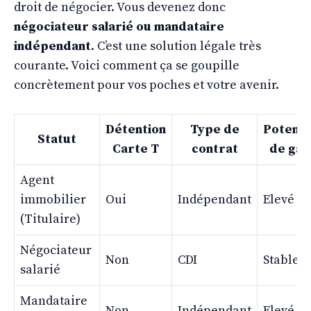
droit de négocier. Vous devenez donc
négociateur salarié ou mandataire
indépendant
. C’est une solution légale très
courante. Voici comment ça se goupille
concrètement pour vos poches et votre avenir.
Détention
Type de
Potenti
Statut
Carte T
contrat
de gai
Agent
immobilier
Oui
Indépendant
Elevé
(Titulaire)
Négociateur
Non
CDI
Stable
salarié
Mandataire
Non
Indépendant
Elevé